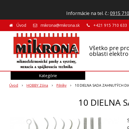
Informácie na tel. č.:
0915 710
Úvod
mikrona@mikrona.sk
+421 915 710 633
Všetko pre pro
oblasti elektr
Kategórie
Úvod
HOBBY Zóna
Pilníky
10 DIELNA SADA ZAHNUTÝCH D
10 DIELNA 