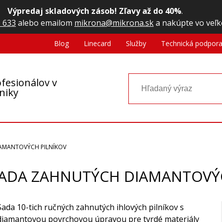
Výpredaj skladových zásob! Zľavy až do 40%
.
 633
alebo emailom
mikrona@mikrona.sk
a nakúpte vo veľk
Blog
Linecard
Služby
Technická podpor
fesionálov v
oniky
IAMANTOVÝCH PILNÍKOV
SADA ZAHNUTÝCH DIAMANTOVÝ
Sada 10-tich ručných zahnutých ihlových pilníkov s
diamantovou povrchovou úpravou pre tvrdé materiály