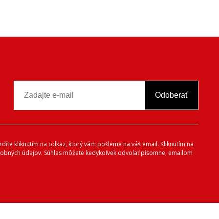
Odoberať
vrdíte kliknutím na odkaz, ktorý vám pošleme na váš email. Kliknutím na
 osobných údajov. Súhlas môžete kedykoľvek odvolať písomne, emailom