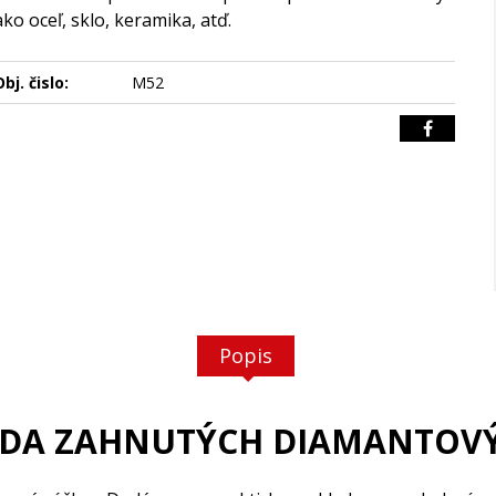
ako oceľ, sklo, keramika, atď.
bj. čislo:
M52
Popis
SADA ZAHNUTÝCH DIAMANTOVÝ