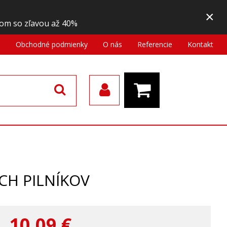
×
om so zľavou až 40%
a
Obchodné podmienky
O nás
Referencie
Kontakt
CH PILNÍKOV
10,09
€