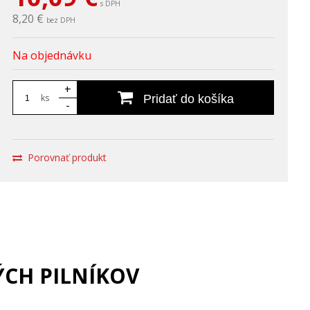
s DPH
8,20 €
bez DPH
Na objednávku
+
ks
Pridať do košíka
-
Porovnať produkt
CH PILNÍKOV