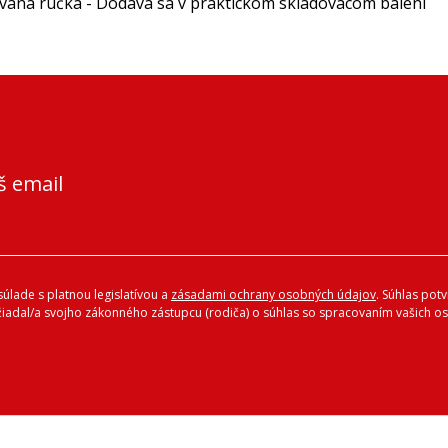
vaná rúčka - Dodáva sa v praktickom skladovacom balení
š email
úlade s platnou legislatívou a
zásadami ochrany osobných údajov
. Súhlas pot
ožiadal/a svojho zákonného zástupcu (rodiča) o súhlas so spracovaním vašich