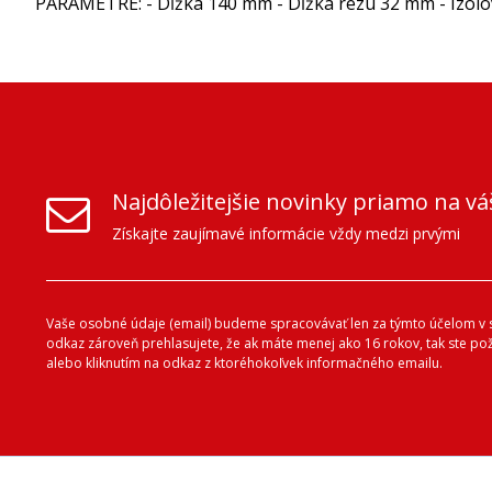
PARAMETRE: - Dĺžka 140 mm - Dĺžka rezu 32 mm - Izolo
Najdôležitejšie novinky priamo na vá
Získajte zaujímavé informácie vždy medzi prvými
Vaše osobné údaje (email) budeme spracovávať len za týmto účelom v s
odkaz zároveň prehlasujete, že ak máte menej ako 16 rokov, tak ste p
alebo kliknutím na odkaz z ktoréhokoľvek informačného emailu.