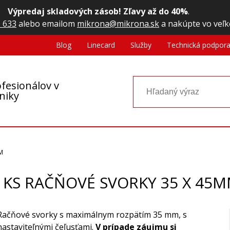
Výpredaj skladových zásob! Zľavy až do 40%
.
 633
alebo emailom
mikrona@mikrona.sk
a nakúpte vo veľk
Blog
Linecard
Služby
Technická podpor
fesionálov v
oniky
M
 KS RAČŇOVÉ SVORKY 35 X 45
Račňové svorky s maximálnym rozpätím 35 mm, s
nastaviteľnými čeľusťami.
V prípade záujmu si