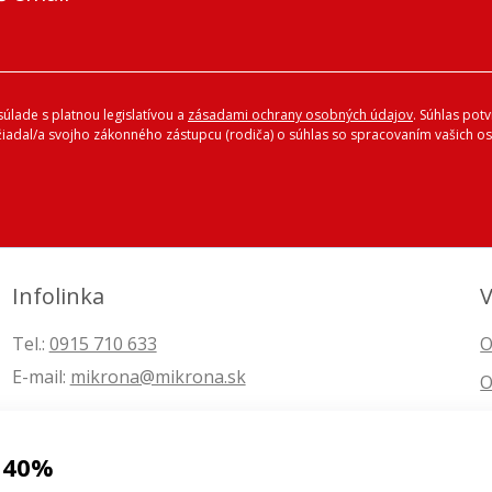
úlade s platnou legislatívou a
zásadami ochrany osobných údajov
. Súhlas pot
ožiadal/a svojho zákonného zástupcu (rodiča) o súhlas so spracovaním vašich
Infolinka
V
Tel.:
0915 710 633
O
E-mail:
mikrona@mikrona.sk
O
 40%