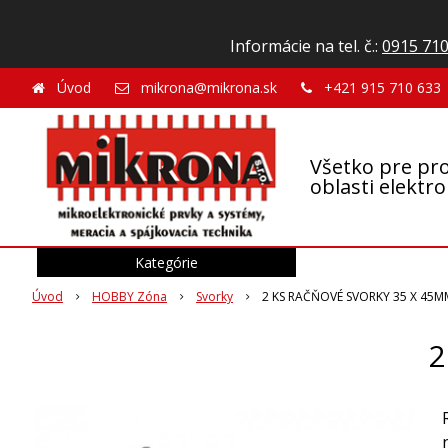
Informácie na tel. č.:
0915 710
Úvod
mikrona@mikrona.sk
+421 915 710 633
Všetko pre pro
oblasti elektr
Kategórie
Úvod
HOBBY Zóna
Svorky
2 KS RAČŇOVÉ SVORKY 35 X 45M
2