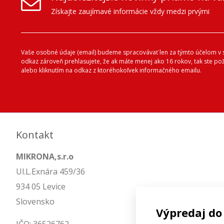
Získajte zaujímavé informácie vždy medzi prvými
Vaše osobné údaje (email) budeme spracovávať len za týmto účelom v s
odkaz zároveň prehlasujete, že ak máte menej ako 16 rokov, tak ste p
alebo kliknutím na odkaz z ktoréhokoľvek informačného emailu.
Kontakt
MIKRONA,s.r.o
Ul.L.Exnára 459/36
934 05 Levice
Slovensko
Výpredaj do