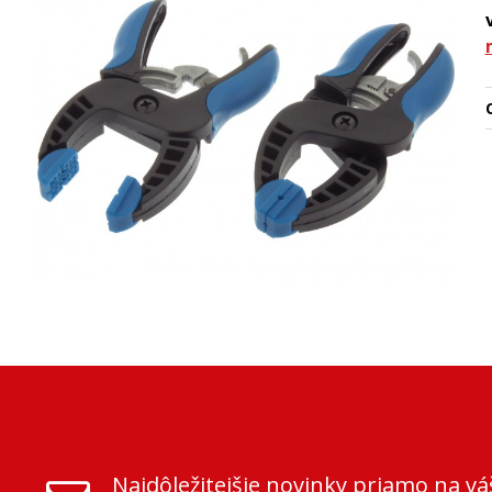
O
Najdôležitejšie novinky priamo na vá