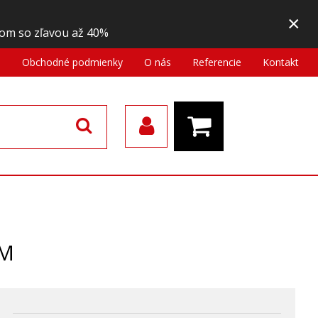
×
om so zľavou až 40%
a
Obchodné podmienky
O nás
Referencie
Kontakt
MM