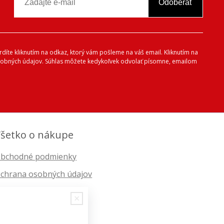
Odoberať
vrdíte kliknutím na odkaz, ktorý vám pošleme na váš email. Kliknutím na
 osobných údajov. Súhlas môžete kedykoľvek odvolať písomne, emailom
šetko o nákupe
bchodné podmienky
chrana osobných údajov