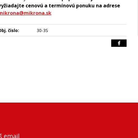
vyžiadajte cenovú a termínovú ponuku na adrese
mikrona@mikrona.sk
bj. čislo:
30-3S
š email