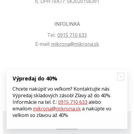
IČ DPH /VAT/: SK2020156391
INFOLINKA
Tel.:
0915 710 633
E-mail:
mikrona@mikrona.sk
Výpredaj do 40%
VŠETKO O NÁKUPE
Chcete nakúpiť vo veľkom? Kontaktujte nás
Obchodné podmienky
Výpredaj skladových zásob! Zľavy až do 40%.
Ochrana osobných údajov
Informácie na tel. č.:
0915 710 633
alebo
emailom
mikrona@mikrona.sk
a nakúpte vo
veľkom so zľavou až 40%
© 2026 Môj eshop •
tvorba eshopu cez UNIobchod
,
webhosting
spoločnosti
WEBYGROUP