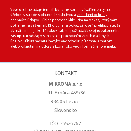
Vaše osobné údaje (email) budeme spracovávať len za týmto
účelom v súlade s platnou legislatívou a
zásadami ochrany
osobných údajov
. Súhlas potvrdíte kliknutím na odkaz, ktorý vám
pošleme na váš email. Kliknutím na odkaz zároveň prehlasujete, že
ak máte menej ako 16 rokov, tak ste požiadal/a svojho zákonného
zástupcu (rodiča) o súhlas so spracovaním vašich osobných
údajov. Súhlas môžete kedykoľvek odvolať písomne, emailom
alebo kliknutím na odkaz z ktoréhokoľvek informačného emailu.
KONTAKT
MIKRONA,s.r.o
Ul.L.Exnára 459/36
934 05 Levice
Slovensko
IČO: 36526762