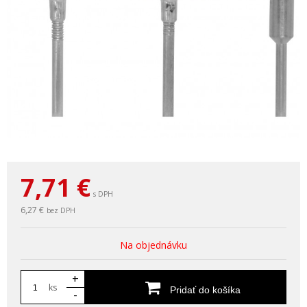
7,71
€
s DPH
6,27 €
bez DPH
Na objednávku
+
ks
Pridať do košíka
-