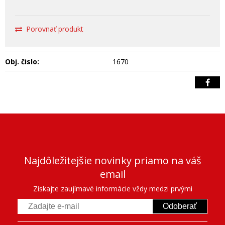
Porovnať produkt
Obj. čislo:
1670
Najdôležitejšie novinky priamo na váš
email
Získajte zaujímavé informácie vždy medzi prvými
Odoberať