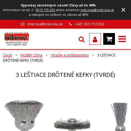
Výpredaj skladových zásob! Zľavy až do 40%
.
×
Informácie na tel. č.:
0915 710 633
alebo emailom
mikrona@mikrona.sk
a nakúpte vo veľkom so zľavou až 40%
mikrona@mikrona.sk
+421 915 710 633
Úvod
HOBBY Zóna
Vŕtačky a príslušenstvo
3 LEŠTIACE
DRÔTENÉ KEFKY (TVRDÉ)
3 LEŠTIACE DRÔTENÉ KEFKY (TVRDÉ)