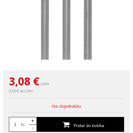
3,08
€
s DPH
2,50 €
bez DPH
Na objednávku
+
ks
Pridať do košíka
-