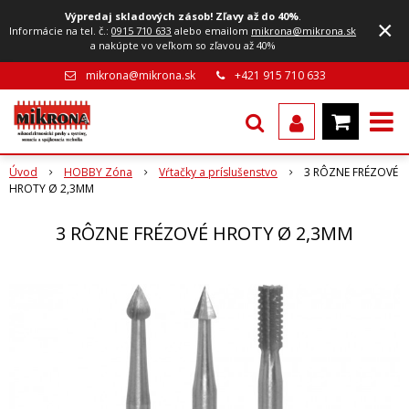
Výpredaj skladových zásob! Zľavy až do 40%
.
×
Informácie na tel. č.:
0915 710 633
alebo emailom
mikrona@mikrona.sk
a nakúpte vo veľkom so zľavou až 40%
mikrona@mikrona.sk
+421 915 710 633
Úvod
HOBBY Zóna
Vŕtačky a príslušenstvo
3 RÔZNE FRÉZOVÉ
HROTY Ø 2,3MM
3 RÔZNE FRÉZOVÉ HROTY Ø 2,3MM