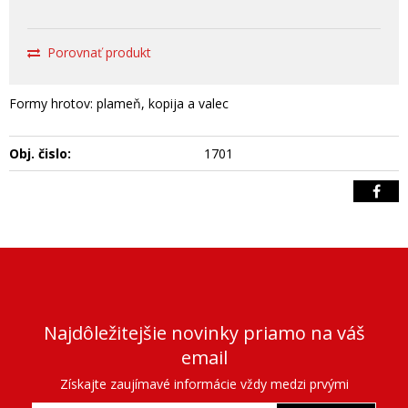
Porovnať produkt
Formy hrotov: plameň, kopija a valec
Obj. čislo:
1701
Najdôležitejšie novinky priamo na váš
email
Získajte zaujímavé informácie vždy medzi prvými