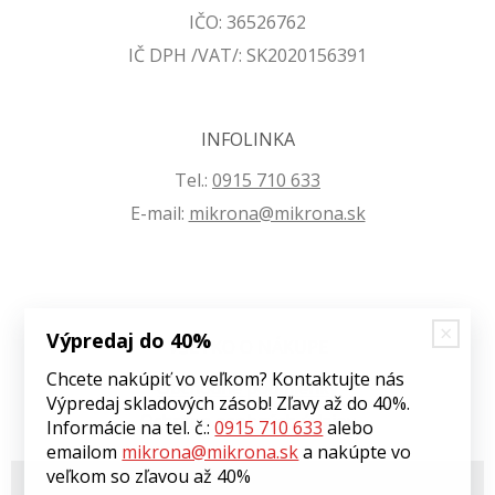
IČO: 36526762
IČ DPH /VAT/: SK2020156391
INFOLINKA
Tel.:
0915 710 633
E-mail:
mikrona@mikrona.sk
Výpredaj do 40%
VŠETKO O NÁKUPE
Chcete nakúpiť vo veľkom? Kontaktujte nás
Obchodné podmienky
Výpredaj skladových zásob! Zľavy až do 40%.
Ochrana osobných údajov
Informácie na tel. č.:
0915 710 633
alebo
emailom
mikrona@mikrona.sk
a nakúpte vo
veľkom so zľavou až 40%
© 2026 Môj eshop •
tvorba eshopu cez UNIobchod
,
webhosting
spoločnosti