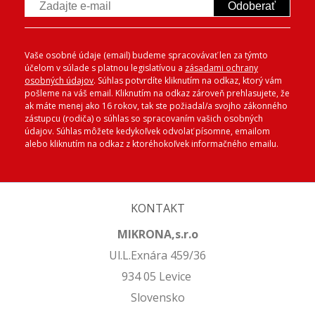
Odoberať
Vaše osobné údaje (email) budeme spracovávať len za týmto
účelom v súlade s platnou legislatívou a
zásadami ochrany
osobných údajov
. Súhlas potvrdíte kliknutím na odkaz, ktorý vám
pošleme na váš email. Kliknutím na odkaz zároveň prehlasujete, že
ak máte menej ako 16 rokov, tak ste požiadal/a svojho zákonného
zástupcu (rodiča) o súhlas so spracovaním vašich osobných
údajov. Súhlas môžete kedykoľvek odvolať písomne, emailom
alebo kliknutím na odkaz z ktoréhokoľvek informačného emailu.
KONTAKT
MIKRONA,s.r.o
Ul.L.Exnára 459/36
934 05 Levice
Slovensko