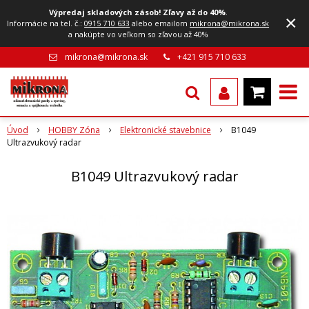
Výpredaj skladových zásob! Zľavy až do 40%
.
×
Informácie na tel. č.:
0915 710 633
alebo emailom
mikrona@mikrona.sk
a nakúpte vo veľkom so zľavou až 40%
mikrona@mikrona.sk
+421 915 710 633
Úvod
HOBBY Zóna
Elektronické stavebnice
B1049
Ultrazvukový radar
B1049 Ultrazvukový radar