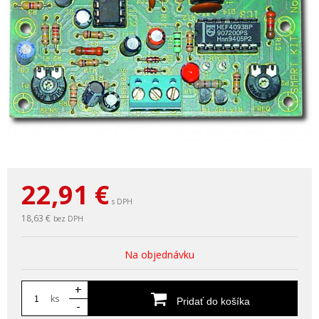
22,91
€
s DPH
18,63 €
bez DPH
Na objednávku
+
ks
Pridať do košíka
-