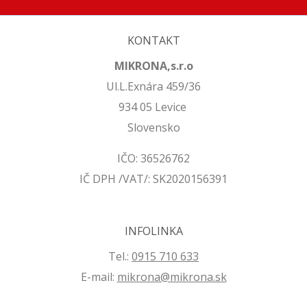
KONTAKT
MIKRONA,s.r.o
Ul.L.Exnára 459/36
934 05 Levice
Slovensko
IČO: 36526762
IČ DPH /VAT/: SK2020156391
INFOLINKA
Tel.:
0915 710 633
E-mail:
mikrona@mikrona.sk