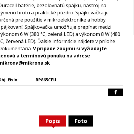
Duracell batérie, bezolovnatú spájku, nástroj na
výmenu hrotu a praktické púzdro. Spájkovačka je
určená pre použitie v mikroelektronike a hobby
spájkovaní. Spájkovačka umožňuje prepínať medzi
výkonom 6 W (380 °C, zelená LED) a výkonom 8 W (480
°C, červená LED). Ďaľsie informácie nájdete v prílohe
Dokumentácia.
V prípade záujmu si vyžiadajte
cenovú a termínovú ponuku na adrese
mikrona@mikrona.sk
bj. čislo:
BP865CEU
Popis
Foto