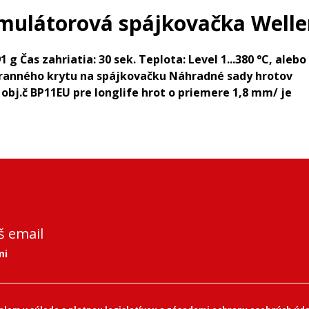
mulátorová spájkovačka Weller
 Čas zahriatia: 30 sek. Teplota: Level 1...380 °C, alebo
hranného krytu na spájkovačku Náhradné sady hrotov
 obj.č BP11EU pre longlife hrot o priemere 1,8 mm/ je
š email
mi