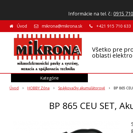
Informácie na tel. č.:
0915 710
Úvod
mikrona@mikrona.sk
+421 915 710 633
Všetko pre pro
oblasti elektr
Kategórie
Úvod
HOBBY Zóna
Spájkovačky akumulátorové
BP 865 CEU
BP 865 CEU SET, Ak