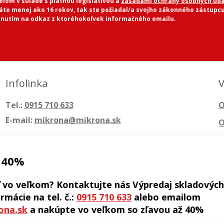
lom v súlade s platnou legislatívou a
zásadami ochrany osobných úda
máte menej ako 16 rokov, tak ste požiadal/a svojho zákonného zástupcu
knutím na odkaz z ktoréhokoľvek informačného emailu.
Infolinka
V
Tel.:
0915 710 633
O
E-mail:
mikrona@mikrona.sk
O
 40%
 vo veľkom? Kontaktujte nás Výpredaj skladových
rmácie na tel. č.:
0915 710 633
alebo emailom
ona.sk
a nakúpte vo veľkom so zľavou až 40%