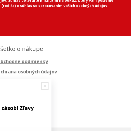
jov
. Súhlas potvrdíte kliknutím na odkaz, ktorý vám pošleme
 (rodiča) o súhlas so spracovaním vašich osobných údajov.
šetko o nákupe
bchodné podmienky
chrana osobných údajov
 zásob! Zľavy