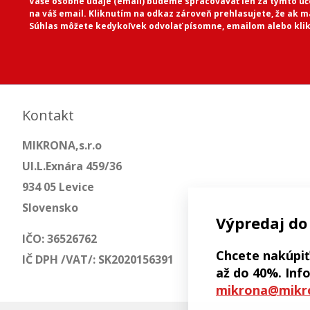
Vaše osobné údaje (email) budeme spracovávať len za týmto úče
na váš email. Kliknutím na odkaz zároveň prehlasujete, že ak 
Súhlas môžete kedykoľvek odvolať písomne, emailom alebo kli
Kontakt
MIKRONA,s.r.o
Ul.L.Exnára 459/36
934 05 Levice
Slovensko
Výpredaj do
IČO: 36526762
Chcete nakúpiť
IČ DPH /VAT/: SK2020156391
až do 40%. Info
mikrona@mikr