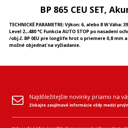
BP 865 CEU SET, Aku
TECHNICKÉ PARAMETRE: Výkon: 6, alebo 8 W Váha: 391 g
Level 2...480 °C Funkcia AUTO STOP po nasadení oc
/obj.č. BP 0EU pre longlife hrot o priemere 0,8 mm a
možné objednať na vyžiadanie.
Najdôležitejšie novinky priamo na vá
Získajte zaujímavé informácie vždy medzi prvý