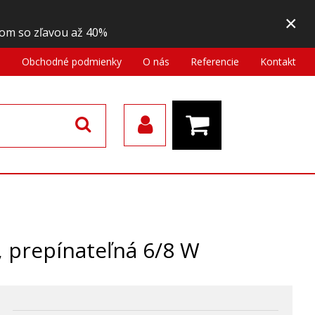
×
om so zľavou až 40%
a
Obchodné podmienky
O nás
Referencie
Kontakt
 prepínateľná 6/8 W