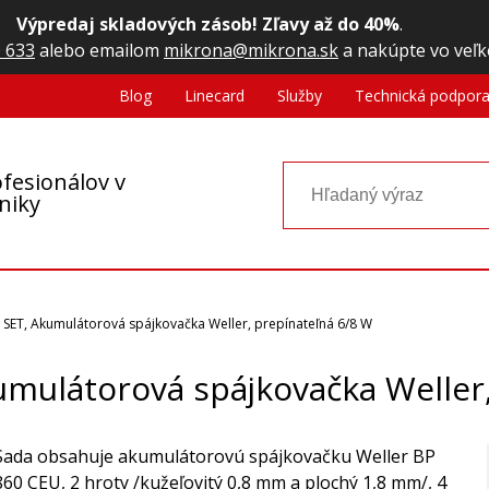
Výpredaj skladových zásob! Zľavy až do 40%
.
 633
alebo emailom
mikrona@mikrona.sk
a nakúpte vo veľk
Blog
Linecard
Služby
Technická podpor
fesionálov v
oniky
 SET, Akumulátorová spájkovačka Weller, prepínateľná 6/8 W
umulátorová spájkovačka Weller,
Sada obsahuje akumulátorovú spájkovačku Weller BP
860 CEU, 2 hroty /kužeľovitý 0,8 mm a plochý 1,8 mm/, 4