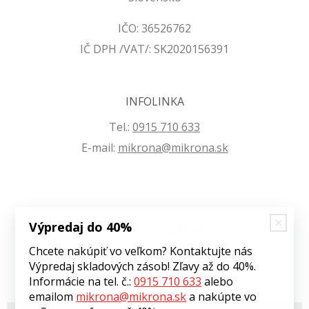
IČO: 36526762
IČ DPH /VAT/: SK2020156391
INFOLINKA
Tel.:
0915 710 633
E-mail:
mikrona@mikrona.sk
Výpredaj do 40%
VŠETKO O NÁKUPE
Chcete nakúpiť vo veľkom? Kontaktujte nás
Obchodné podmienky
Výpredaj skladových zásob! Zľavy až do 40%.
Ochrana osobných údajov
Informácie na tel. č.:
0915 710 633
alebo
emailom
mikrona@mikrona.sk
a nakúpte vo