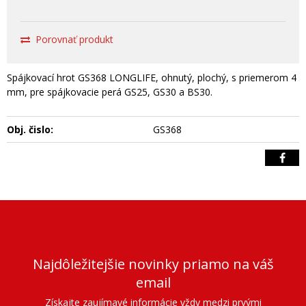
Porovnať produkt
Spájkovací hrot GS368 LONGLIFE, ohnutý, plochý, s priemerom 4
mm, pre spájkovacie perá GS25, GS30 a BS30.
Obj. čislo:
GS368
Najdôležitejšie novinky priamo na váš
email
Získajte zaujímavé informácie vždy medzi prvými