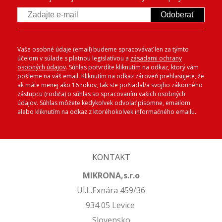
Odoberať
Vaše osobné údaje (email) budeme spracovávať len za týmto
účelom v súlade s platnou legislatívou a
zásadami ochrany
osobných údajov
. Súhlas potvrdíte kliknutím na odkaz, ktorý vám
pošleme na váš email. Kliknutím na odkaz zároveň prehlasujete, že
ak máte menej ako 16 rokov, tak ste požiadal/a svojho zákonného
zástupcu (rodiča) o súhlas so spracovaním vašich osobných
údajov. Súhlas môžete kedykoľvek odvolať písomne, emailom
alebo kliknutím na odkaz z ktoréhokoľvek informačného emailu.
KONTAKT
MIKRONA,s.r.o
Ul.L.Exnára 459/36
934 05 Levice
Slovensko