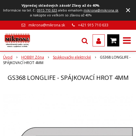
Výpredaj skladových zásob! Zľavy až do 40%
.
×
Informácie na tel. č.:
0915 710 633
alebo emailom
mikrona@mikrona.sk
a nakúpte vo veľkom so zľavou až 40%
mikrona@mikrona.sk
+421 915 710 633
Úvod
HOBBY Zóna
Spájkovačky elektrické
GS368 LONGLIFE -
SPÁJKOVACÍ HROT 4MM
GS368 LONGLIFE - SPÁJKOVACÍ HROT 4MM