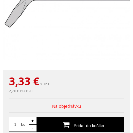
3,33
€
s DPH
2,70 €
bez DPH
Na objednávku
+
ks
Pridať do košíka
-