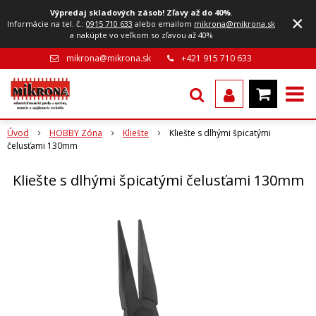
Výpredaj skladových zásob! Zľavy až do 40%
.
×
Informácie na tel. č.:
0915 710 633
alebo emailom
mikrona@mikrona.sk
a nakúpte vo veľkom so zľavou až 40%
mikrona@mikrona.sk
+421 915 710 633
Úvod
HOBBY Zóna
Kliešte
Kliešte s dlhými špicatými
čelusťami 130mm
Kliešte s dlhými špicatými čelusťami 130mm