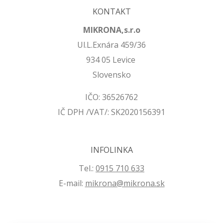
KONTAKT
MIKRONA,s.r.o
Ul.L.Exnára 459/36
934 05 Levice
Slovensko
IČO: 36526762
IČ DPH /VAT/: SK2020156391
INFOLINKA
Tel.:
0915 710 633
E-mail:
mikrona@mikrona.sk