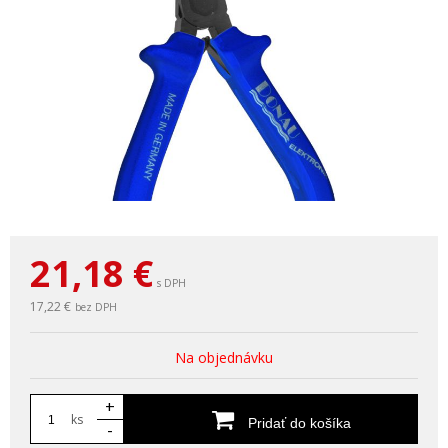
21,18
€
s DPH
17,22 €
bez DPH
Na objednávku
+
ks
Pridať do košíka
-