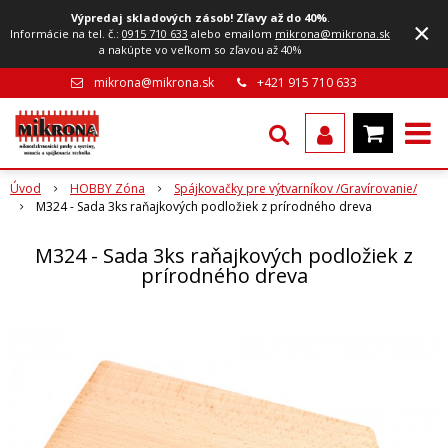
Výpredaj skladových zásob! Zľavy až do 40%
.
×
Informácie na tel. č.:
0915 710 633
alebo emailom
mikrona@mikrona.sk
a nakúpte vo veľkom so zľavou až 40%
mikrona@mikrona.sk
+421 915 710 633
Úvod
HOBBY Zóna
Spájkovačky pre výtvarníkov /Gravírovanie/
M324 - Sada 3ks raňajkových podložiek z prírodného dreva
M324 - Sada 3ks raňajkových podložiek z
prírodného dreva