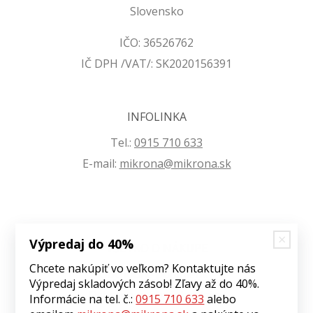
Slovensko
IČO: 36526762
IČ DPH /VAT/: SK2020156391
INFOLINKA
Tel.:
0915 710 633
E-mail:
mikrona@mikrona.sk
Výpredaj do 40%
VŠETKO O NÁKUPE
Chcete nakúpiť vo veľkom? Kontaktujte nás
Obchodné podmienky
Výpredaj skladových zásob! Zľavy až do 40%.
Ochrana osobných údajov
Informácie na tel. č.:
0915 710 633
alebo