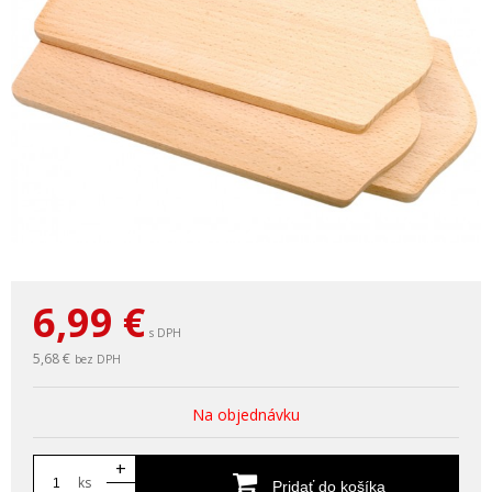
6,99
€
s DPH
5,68 €
bez DPH
Na objednávku
+
ks
Pridať do košíka