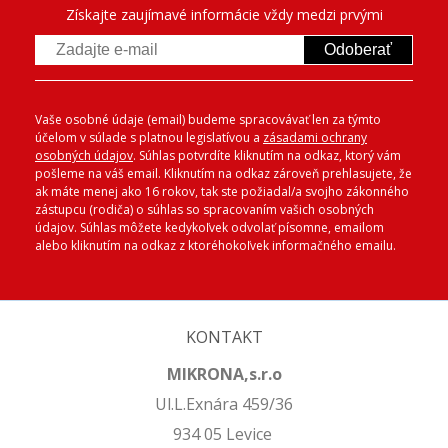
Získajte zaujímavé informácie vždy medzi prvými
Odoberať
Vaše osobné údaje (email) budeme spracovávať len za týmto
účelom v súlade s platnou legislatívou a
zásadami ochrany
osobných údajov
. Súhlas potvrdíte kliknutím na odkaz, ktorý vám
pošleme na váš email. Kliknutím na odkaz zároveň prehlasujete, že
ak máte menej ako 16 rokov, tak ste požiadal/a svojho zákonného
zástupcu (rodiča) o súhlas so spracovaním vašich osobných
údajov. Súhlas môžete kedykoľvek odvolať písomne, emailom
alebo kliknutím na odkaz z ktoréhokoľvek informačného emailu.
KONTAKT
MIKRONA,s.r.o
Ul.L.Exnára 459/36
934 05 Levice