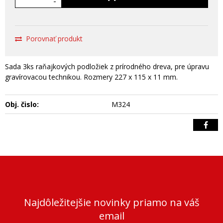
-
Porovnať produkt
Sada 3ks raňajkových podložiek z prírodného dreva, pre úpravu
gravírovacou technikou. Rozmery 227 x 115 x 11 mm.
Obj. čislo:
M324
Najdôležitejšie novinky priamo na váš
email