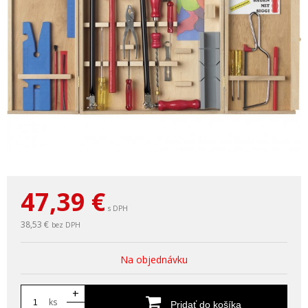
47,39
€
s DPH
38,53 €
bez DPH
Na objednávku
+
ks
Pridať do košíka