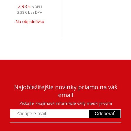
2,93
€
s DPH
2,38 €
bez DPH
Na objednávku
Najdôležitejšie novinky priamo na váš
email
Získajte zaujímavé informácie vždy medzi prvými
Odoberať