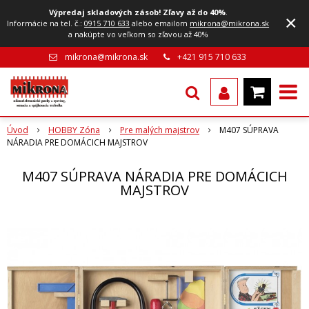
Výpredaj skladových zásob! Zľavy až do 40%
.
×
Informácie na tel. č.:
0915 710 633
alebo emailom
mikrona@mikrona.sk
a nakúpte vo veľkom so zľavou až 40%
mikrona@mikrona.sk
+421 915 710 633
Úvod
HOBBY Zóna
Pre malých majstrov
M407 SÚPRAVA
NÁRADIA PRE DOMÁCICH MAJSTROV
M407 SÚPRAVA NÁRADIA PRE DOMÁCICH
MAJSTROV