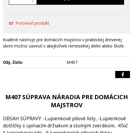
-
Porovnať produkt
Kvalitné nástroje pre domácich majstrov v praktickej drevenej
skrini možno zavesiť v akejkoľvek remeselnej dielni alebo škole.
Obj. čislo:
M407
M407 SÚPRAVA NÁRADIA PRE DOMÁCICH
MAJSTROV
OBSAH SÚPRAVY: -Lupienkové pílové listy, -Lupienkové
doštičky s upínacím držiakom a stolným zverákom, -Kľúč
k lupienkovej píle, -6 lupienkových pílových listov, -