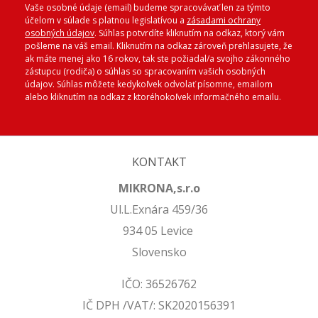
Vaše osobné údaje (email) budeme spracovávať len za týmto
účelom v súlade s platnou legislatívou a
zásadami ochrany
osobných údajov
. Súhlas potvrdíte kliknutím na odkaz, ktorý vám
pošleme na váš email. Kliknutím na odkaz zároveň prehlasujete, že
ak máte menej ako 16 rokov, tak ste požiadal/a svojho zákonného
zástupcu (rodiča) o súhlas so spracovaním vašich osobných
údajov. Súhlas môžete kedykoľvek odvolať písomne, emailom
alebo kliknutím na odkaz z ktoréhokoľvek informačného emailu.
KONTAKT
MIKRONA,s.r.o
Ul.L.Exnára 459/36
934 05 Levice
Slovensko
IČO: 36526762
IČ DPH /VAT/: SK2020156391