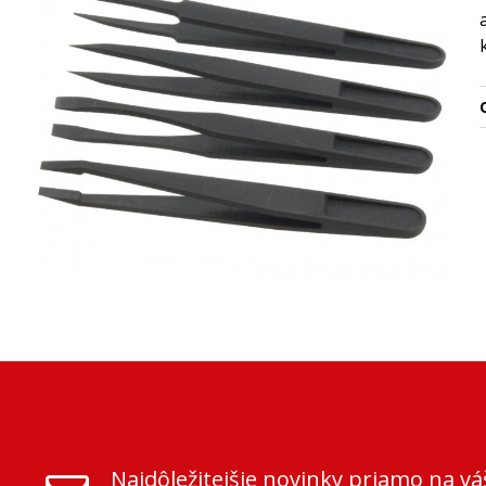
O
Najdôležitejšie novinky priamo na vá