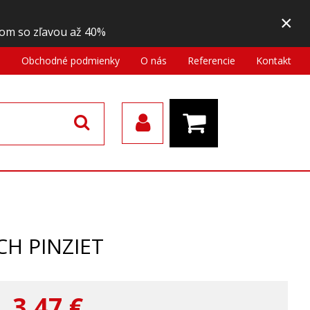
×
om so zľavou až 40%
a
Obchodné podmienky
O nás
Referencie
Kontakt
CH PINZIET
3,47
€