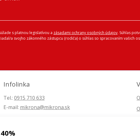
úlade s platnou legislatívou a
zásadami ochrany osobných údajov
. Súhlas pot
ožiadal/a svojho zákonného zástupcu (rodiča) o súhlas so spracovaním vašich
Infolinka
V
Tel.:
0915 710 633
O
E-mail:
mikrona@mikrona.sk
O
 40%