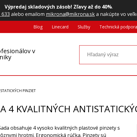
Výpredaj skladových zásob! Zľavy až do 40%
.
 633
alebo emailom
mikrona@mikrona.sk
a nakúpte vo veľk
Blog
Linecard
Služby
Technická podpor
fesionálov v
oniky
ISTATICKÝCH PINZIET
DA 4 KVALITNÝCH ANTISTATICKÝ
Sada obsahuje 4 vysoko kvalitných plastové pinzety s
rôznymi hrotmi. Ergonomická rúčka. Pinzety sú