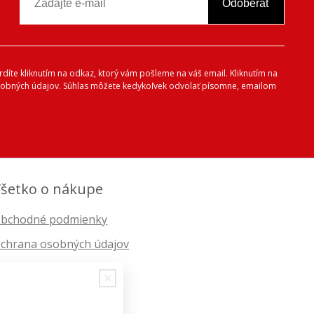
Odoberať
vrdíte kliknutím na odkaz, ktorý vám pošleme na váš email. Kliknutím na
 osobných údajov. Súhlas môžete kedykoľvek odvolať písomne, emailom
šetko o nákupe
bchodné podmienky
chrana osobných údajov