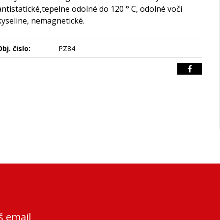
antistatické,tepelne odolné do 120 ° C, odolné voči
kyseline, nemagnetické.
bj. čislo:
PZ84
š email