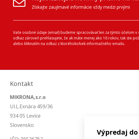
Získajte zaujímavé informácie vždy medzi prvými
Vaše osobné údaje (email) budeme spracovávať len za týmto účelom v s
odkaz zároveň prehlasujete, že ak máte menej ako 16 rokov, tak ste p
alebo kliknutím na odkaz z ktoréhokoľvek informačného emailu.
Kontakt
MIKRONA,s.r.o
Ul.L.Exnára 459/36
934 05 Levice
Slovensko
Výpredaj do