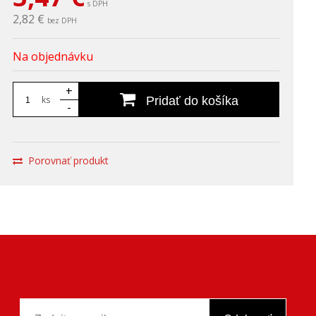
s DPH
2,82 €
bez DPH
Na objednávku
+
ks
Pridať do košíka
-
Porovnať produkt