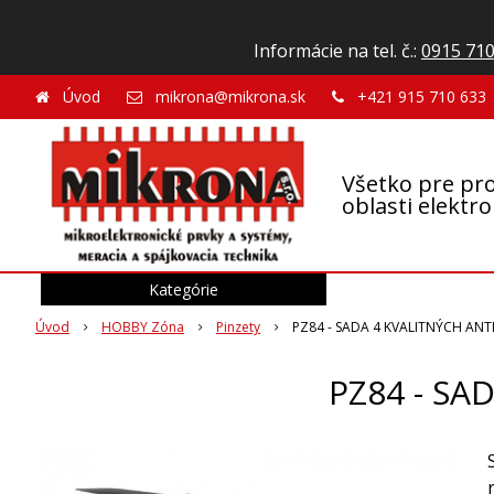
Informácie na tel. č.:
0915 710
Úvod
mikrona@mikrona.sk
+421 915 710 633
Všetko pre pro
oblasti elektr
Kategórie
Úvod
HOBBY Zóna
Pinzety
PZ84 - SADA 4 KVALITNÝCH ANT
PZ84 - SA