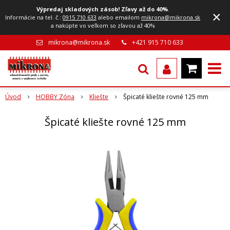
Výpredaj skladových zásob! Zľavy až do 40%
.
×
Informácie na tel. č.:
0915 710 633
alebo emailom
mikrona@mikrona.sk
a nakúpte vo veľkom so zľavou až 40%
mikrona@mikrona.sk
+421 915 710 633
Úvod
HOBBY Zóna
Kliešte
Špicaté kliešte rovné 125 mm
Špicaté kliešte rovné 125 mm