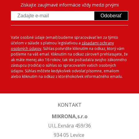
Získajte zaujímavé informácie vždy medzi prvými
Odoberať
Vaše osobné údaje (email) budeme spracovávať len za týmto
účelom v súlade s platnou legislatívou a
zásadami ochrany
osobných údajov
. Súhlas potvrdíte kliknutím na odkaz, ktorý vám
pošleme na váš email. Kliknutím na odkaz zároveň prehlasujete, že
ak máte menej ako 16 rokov, tak ste požiadal/a svojho zákonného
zástupcu (rodiča) o súhlas so spracovaním vašich osobných
údajov. Súhlas môžete kedykoľvek odvolať písomne, emailom
alebo kliknutím na odkaz z ktoréhokoľvek informačného emailu.
KONTAKT
MIKRONA,s.r.o
Ul.L.Exnára 459/36
934 05 Levice