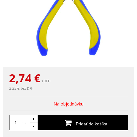
2,74
€
s DPH
2,23 €
bez DPH
Na objednávku
+
ks
Pridať do košíka
-