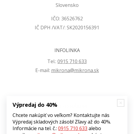
Slovensko
IČO: 36526762
IČ DPH /VAT/: SK2020156391
INFOLINKA
Tel.:
0915 710 633
E-mail:
mikrona@mikrona.sk
Výpredaj do 40%
VŠETKO O NÁKUPE
Chcete nakúpiť vo veľkom? Kontaktujte nás
Obchodné podmienky
Výpredaj skladových zásob! Zľavy až do 40%.
Ochrana osobných údajov
Informácie na tel. č.:
0915 710 633
alebo