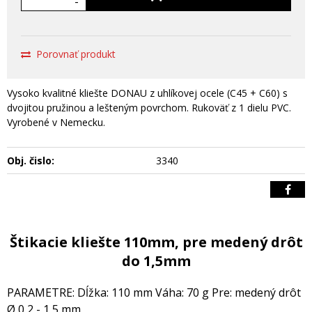
-
Porovnať produkt
Vysoko kvalitné kliešte DONAU z uhlíkovej ocele (C45 + C60) s
dvojitou pružinou a lešteným povrchom. Rukoväť z 1 dielu PVC.
Vyrobené v Nemecku.
Obj. čislo:
3340
Štikacie kliešte 110mm, pre medený drôt
do 1,5mm
PARAMETRE: Dĺžka: 110 mm Váha: 70 g Pre: medený drôt
Ø 0,2 - 1,5 mm