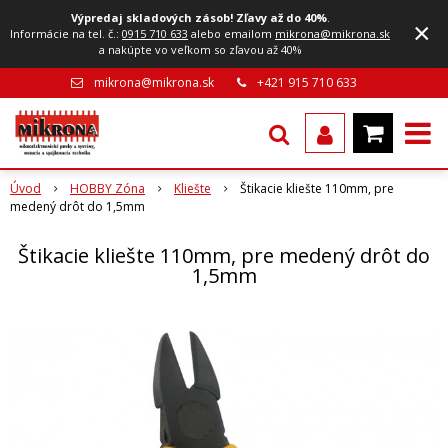
Výpredaj skladových zásob! Zľavy až do 40%
.
×
Informácie na tel. č.:
0915 710 633
alebo emailom
mikrona@mikrona.sk
a nakúpte vo veľkom so zľavou až 40%
mikrona@mikrona.sk
+421 915 710 633
Úvod
HOBBY Zóna
Kliešte
Štikacie kliešte 110mm, pre
medený drôt do 1,5mm
Štikacie kliešte 110mm, pre medený drôt do
1,5mm