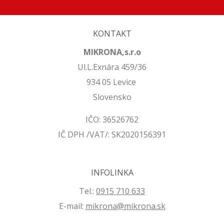
KONTAKT
MIKRONA,s.r.o
Ul.L.Exnára 459/36
934 05 Levice
Slovensko
IČO: 36526762
IČ DPH /VAT/: SK2020156391
INFOLINKA
Tel.:
0915 710 633
E-mail:
mikrona@mikrona.sk