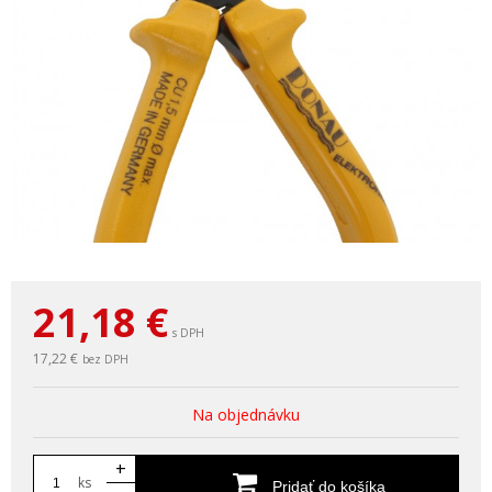
21,18
€
s DPH
17,22 €
bez DPH
Na objednávku
+
ks
Pridať do košíka