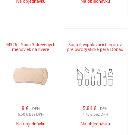
Na objednávku
Na objednávku
M326 - Sada 3 drevených
Sada 6 vypalovacích hrotov
menoviek na dvere
pre pyrografické perá Donau
8
€
5,84
€
s DPH
s DPH
6,50 €
bez DPH
4,75 €
bez DPH
Na objednávku
Na objednávku