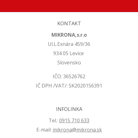
KONTAKT
MIKRONA,s.r.o
Ul.L.Exnára 459/36
934 05 Levice
Slovensko
IČO: 36526762
IČ DPH /VAT/: SK2020156391
INFOLINKA
Tel.:
0915 710 633
E-mail:
mikrona@mikrona.sk