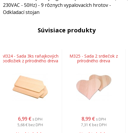
230VAC - 50Hz) - 9 rôznych vypalovacích hrotov -
Odkladací stojan
Súvisiace produkty
M324 - Sada 3ks raňajkových
M325 - Sada 2 srdiečok z
podložiek z prírodného dreva
prírodného dreva
6,99
€
8,99
€
s DPH
s DPH
5,68 €
bez DPH
7,31 €
bez DPH